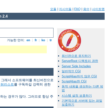
모듈
|
지시어들
|
FAQ
|
용어
|
사이트맵
 2.4
가능한 언어:
en
|
fr
|
ko
|
tr
최신판으로 유지하기
ServerRoot 디렉토리 권한
Server Side Includes
일반적인 CGI
ScriptAlias하지 않은 CGI
다. 그래서 소프트웨어를 최신버전으로
ScriptAlias한 CGI
일링리스트
를 구독하길 강력히 권한
동적 내용을 생성하는 다른 방
법
시스템 설정 보호하기
당하는 경우가 많다. 그러므로 항상 주
기본적으로 서버에 있는 파일
보호하기