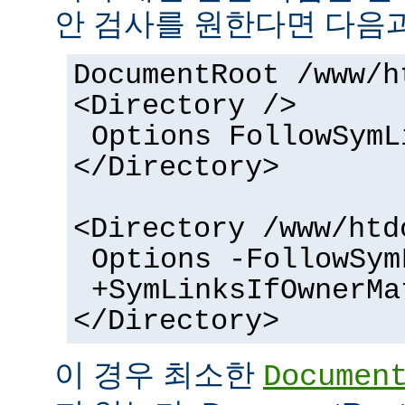
안 검사를 원한다면 다음과
DocumentRoot /www/h
<Directory />
Options FollowSymL
</Directory>
<Directory /www/htd
Options -FollowSym
+SymLinksIfOwnerMa
</Directory>
이 경우 최소한
Documen