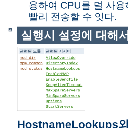
용하여 CPU를 덜 사용
빨리 전송할 수 잇다.
실행시 설정에 대해
관련된 모듈
관련된 지시어
mod_dir
AllowOverride
mpm_common
DirectoryIndex
mod_status
HostnameLookups
EnableMMAP
EnableSendfile
KeepAliveTimeout
MaxSpareServers
MinSpareServers
Options
StartServers
HostnameLookups