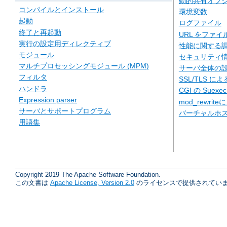
動的共有オブジェ
コンパイルとインストール
環境変数
起動
ログファイル
終了と再起動
URL をファ
実行の設定用ディレクティブ
性能に関する
モジュール
セキュリティ
マルチプロセッシングモジュール (MPM)
サーバ全体の
フィルタ
SSL/TLS に
ハンドラ
CGI の Suexe
Expression parser
mod_rewriteに
サーバとサポートプログラム
バーチャルホ
用語集
Copyright 2019 The Apache Software Foundation.
この文書は
Apache License, Version 2.0
のライセンスで提供されていま