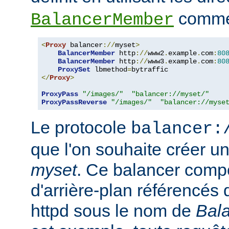
comme 
BalancerMember
<
Proxy
 balancer
://
myset
>
BalancerMember
 http
://
www2
.
example
.
com
:
80
BalancerMember
 http
://
www3
.
example
.
com
:
80
ProxySet
 lbmethod
=
</
Proxy
>
ProxyPass
"/images/"
"balancer://myset/"
ProxyPassReverse
"/images/"
"balancer://myse
Le protocole
balancer:
que l'on souhaite créer 
myset
. Ce balancer comp
d'arrière-plan référencés 
httpd sous le nom de
Bal