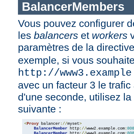
BalancerMembers
Vous pouvez configurer d
les
balancers
et
workers
v
paramètres de la directiv
exemple, si vous souhait
http://www3.example
avec un facteur 3 le trafi
d'une seconde, utilisez la
suivante :
<
Proxy
 balancer
://
myset
>
BalancerMember
 http
://
www2
.
example
.
com
:
80
BalancerMember
 http
://
www3
.
example
.
com
:
80