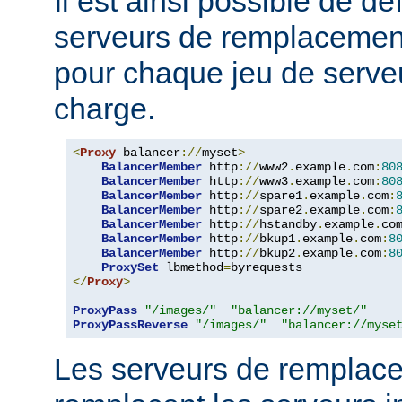
Il est ainsi possible de dé
serveurs de remplacemen
pour chaque jeu de serveu
charge.
<
Proxy
 balancer
://
myset
>
BalancerMember
 http
://
www2
.
example
.
com
:
80
BalancerMember
 http
://
www3
.
example
.
com
:
80
BalancerMember
 http
://
spare1
.
example
.
com
:
BalancerMember
 http
://
spare2
.
example
.
com
:
BalancerMember
 http
://
hstandby
.
example
.
co
BalancerMember
 http
://
bkup1
.
example
.
com
:
8
BalancerMember
 http
://
bkup2
.
example
.
com
:
8
ProxySet
 lbmethod
=
</
Proxy
>
ProxyPass
"/images/"
"balancer://myset/"
ProxyPassReverse
"/images/"
"balancer://myse
Les serveurs de remplac