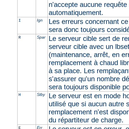
n'accepte aucune requête e
automatiquement.
Les erreurs concernant ce 
Ign
I
sera donc toujours consid
Le serveur cible sert de r
Spar
R
serveur cible avec un lbset
(maintenance, arrêt, en err
remplacement à chaud libr
à sa place. Les remplaçan
s'assurer qu'un nombre dé
sera toujours disponible p
Le serveur est en mode ho
Stby
H
utilisé que si aucun autre
remplacement n'est dispon
du répartiteur de charge.
Le serveur est en erreur, e
Err
E